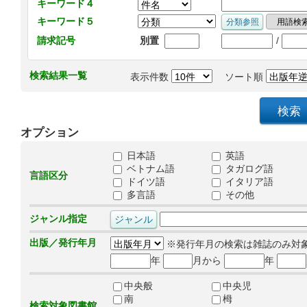
キーワード４
キーワード５
/
請求記号
別置
検索結果一覧
表示件数
ソート順
オプション
日本語
英語
ベトナム語
タガログ語
言語区分
ドイツ語
イタリア語
多言語
その他
ジャンル指定
出版／発行年月
※発行年月の検索は雑誌のみ対
年
月から
年
中央般
中央児
南
栂
検索対象図書館