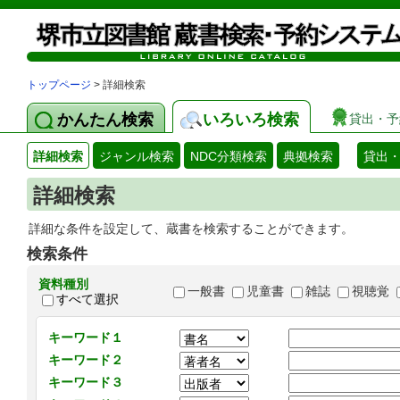
トップページ
> 詳細検索
かんたん検索
いろいろ検索
貸出・予
詳細検索
ジャンル検索
NDC分類検索
典拠検索
貸出
詳細検索
詳細な条件を設定して、蔵書を検索することができます。
検索条件
資料種別
一般書
児童書
雑誌
視聴覚
すべて選択
キーワード１
キーワード２
キーワード３