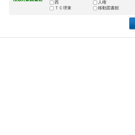
西
人権
ＴＣ堺東
移動図書館