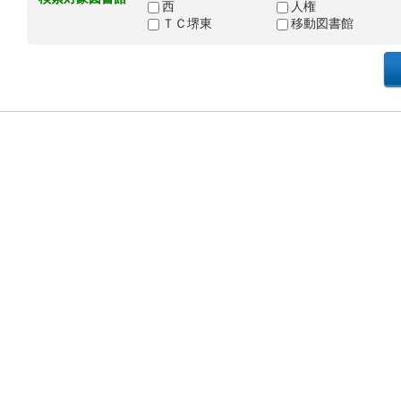
西
人権
ＴＣ堺東
移動図書館