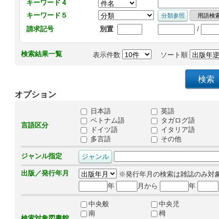
キーワード４
キーワード５
/
請求記号
別置
検索結果一覧
表示件数
ソート順
オプション
日本語
英語
ベトナム語
タガログ語
言語区分
ドイツ語
イタリア語
多言語
その他
ジャンル指定
出版／発行年月
※発行年月の検索は雑誌のみ対
年
月から
年
中央般
中央児
南
栂
検索対象図書館