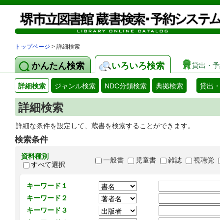
トップページ
> 詳細検索
かんたん検索
いろいろ検索
貸出・予
詳細検索
ジャンル検索
NDC分類検索
典拠検索
貸出
詳細検索
詳細な条件を設定して、蔵書を検索することができます。
検索条件
資料種別
一般書
児童書
雑誌
視聴覚
すべて選択
キーワード１
キーワード２
キーワード３