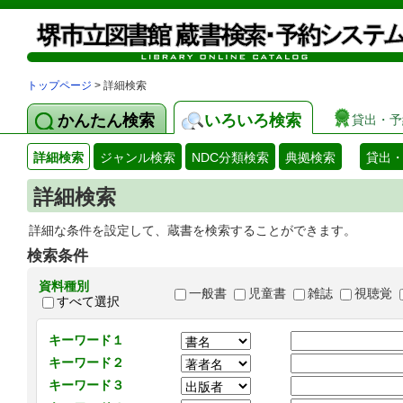
トップページ
> 詳細検索
かんたん検索
いろいろ検索
貸出・予
詳細検索
ジャンル検索
NDC分類検索
典拠検索
貸出
詳細検索
詳細な条件を設定して、蔵書を検索することができます。
検索条件
資料種別
一般書
児童書
雑誌
視聴覚
すべて選択
キーワード１
キーワード２
キーワード３