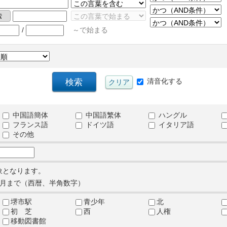
/
～で始まる
清音化する
中国語簡体
中国語繁体
ハングル
フランス語
ドイツ語
イタリア語
その他
象となります。
月まで（西暦、半角数字）
堺市駅
青少年
北
初 芝
西
人権
移動図書館