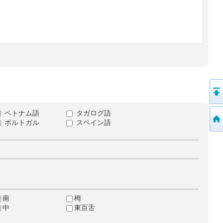
ベトナム語
タガログ語
ポルトガル
スペイン語
南
栂
中
東百舌