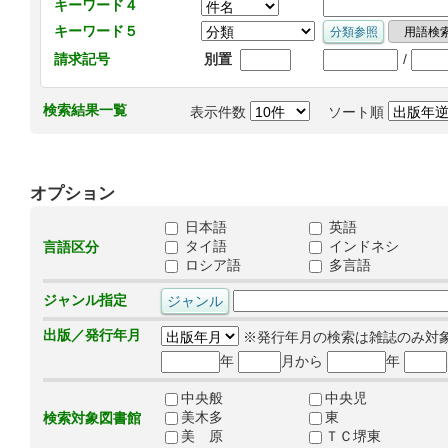
キーワード４
キーワード５
/
請求記号
別置
検索結果一覧
表示件数
ソート順
オプション
日本語
英語
タイ語
インドネシ
言語区分
ロシア語
多言語
ジャンル指定
出版／発行年月
※発行年月の検索は雑誌のみ対
年
月から
年
中央般
中央児
美木多
東
検索対象図書館
美 原
ＴＣ堺東