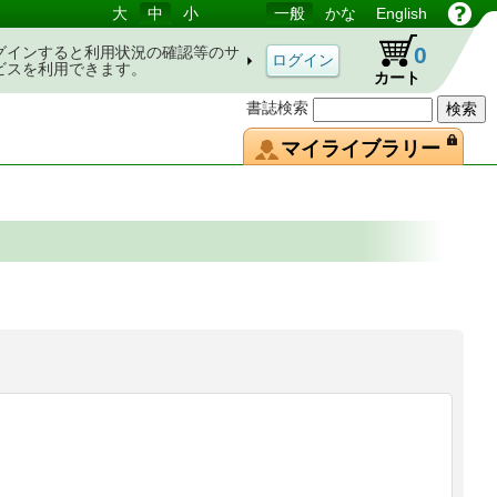
大
中
小
一般
かな
English
0
グインすると利用状況の確認等のサ
ビスを利用できます。
カート
書誌検索
マイライブラリー