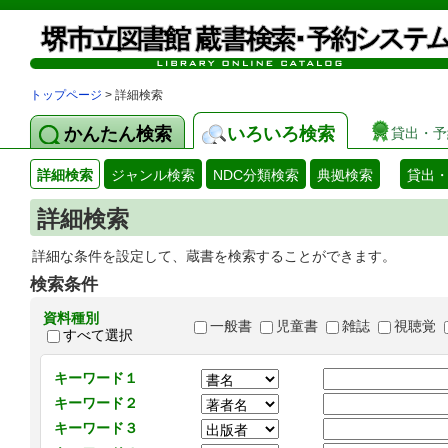
トップページ
> 詳細検索
かんたん検索
いろいろ検索
貸出・予
詳細検索
ジャンル検索
NDC分類検索
典拠検索
貸出
詳細検索
詳細な条件を設定して、蔵書を検索することができます。
検索条件
資料種別
一般書
児童書
雑誌
視聴覚
すべて選択
キーワード１
キーワード２
キーワード３