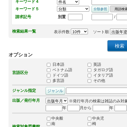
キーワード４
キーワード５
/
請求記号
別置
検索結果一覧
表示件数
ソート順
オプション
日本語
英語
ベトナム語
タガログ語
言語区分
ドイツ語
イタリア語
多言語
その他
ジャンル指定
出版／発行年月
※発行年月の検索は雑誌のみ対
年
月から
年
中央般
中央児
南
栂
検索対象図書館