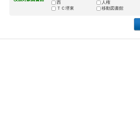
西
人権
ＴＣ堺東
移動図書館