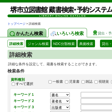
トップページ
> 詳細検索
かんたん検索
いろいろ検索
貸出・予
詳細検索
ジャンル検索
NDC分類検索
典拠検索
貸出
詳細検索
詳細な条件を設定して、蔵書を検索することができます。
検索条件
資料種別
一般書
児童書
雑誌
視聴覚
すべて選択
キーワード１
キーワード２
キーワード３