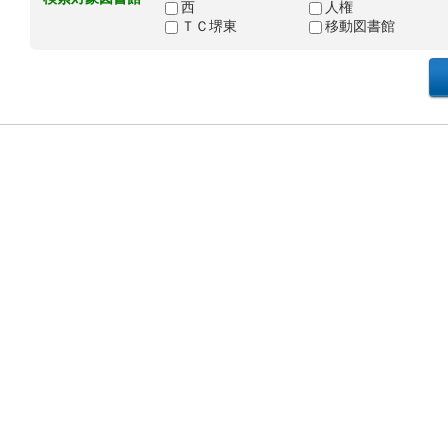
西
人権
ＴＣ堺東
移動図書館