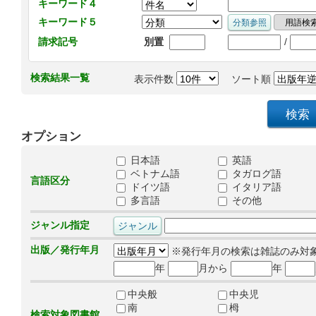
キーワード４
キーワード５
/
請求記号
別置
検索結果一覧
表示件数
ソート順
オプション
日本語
英語
ベトナム語
タガログ語
言語区分
ドイツ語
イタリア語
多言語
その他
ジャンル指定
出版／発行年月
※発行年月の検索は雑誌のみ対
年
月から
年
中央般
中央児
南
栂
検索対象図書館