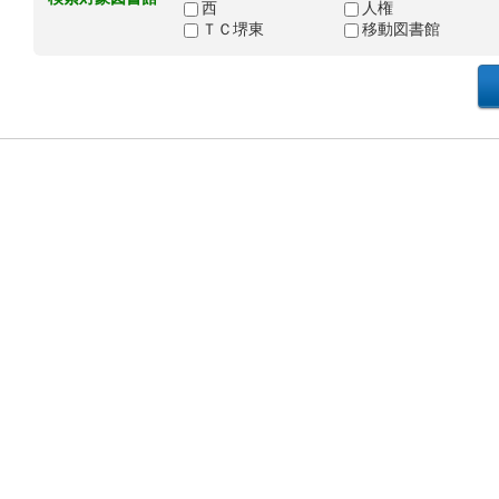
西
人権
ＴＣ堺東
移動図書館