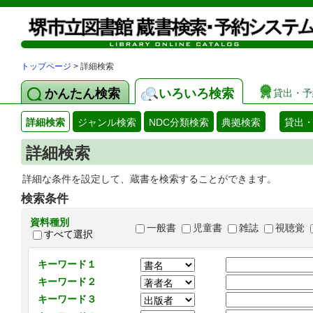
トップページ
> 詳細検索
かんたん検索
いろいろ検索
貸出・予
詳細検索
ジャンル検索
NDC分類検索
典拠検索
貸出
詳細検索
詳細な条件を設定して、蔵書を検索することができます。
検索条件
資料種別
一般書
児童書
雑誌
視聴覚
すべて選択
キーワード１
キーワード２
キーワード３