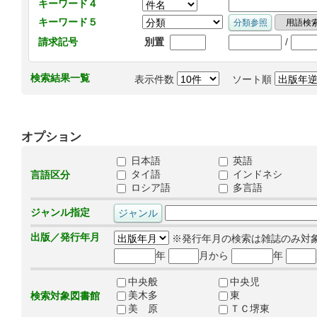
キーワード４
キーワード５
/
請求記号
別置
検索結果一覧
表示件数
ソート順
オプション
日本語
英語
タイ語
インドネシ
言語区分
ロシア語
多言語
ジャンル指定
出版／発行年月
※発行年月の検索は雑誌のみ対
年
月から
年
中央般
中央児
美木多
東
検索対象図書館
美 原
ＴＣ堺東