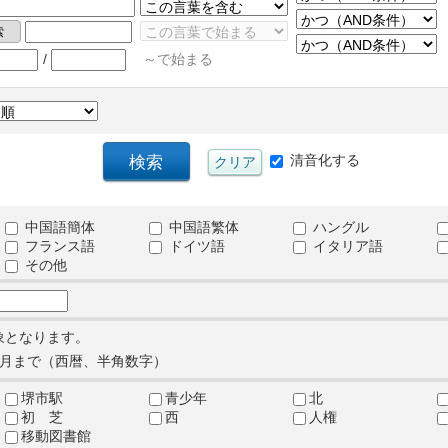
/
～で始まる
清音化する
中国語簡体
中国語繁体
ハングル
フランス語
ドイツ語
イタリア語
その他
象となります。
月まで（西暦、半角数字）
堺市駅
青少年
北
初 芝
西
人権
移動図書館