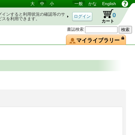
大
中
小
一般
かな
English
0
グインすると利用状況の確認等のサ
ビスを利用できます。
カート
書誌検索
マイライブラリー