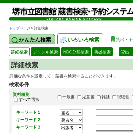
トップページ
> 詳細検索
かんたん検索
いろいろ検索
貸出・予
詳細検索
ジャンル検索
NDC分類検索
典拠検索
貸出
詳細検索
詳細な条件を設定して、蔵書を検索することができます。
検索条件
資料種別
一般書
児童書
雑誌
視聴覚
すべて選択
キーワード１
キーワード２
キーワード３