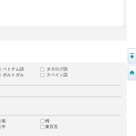
ベトナム語
タガログ語
ポルトガル
スペイン語
南
栂
中
東百舌