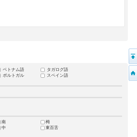
ベトナム語
タガログ語
ポルトガル
スペイン語
南
栂
中
東百舌