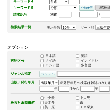
キーワード４
キーワード５
/
請求記号
別置
検索結果一覧
表示件数
ソート順
オプション
日本語
英語
タイ語
インドネシ
言語区分
ロシア語
多言語
ジャンル指定
出版／発行年月
※発行年月の検索は雑誌のみ対
年
月から
年
中央般
中央児
美木多
東
検索対象図書館
美 原
ＴＣ堺東