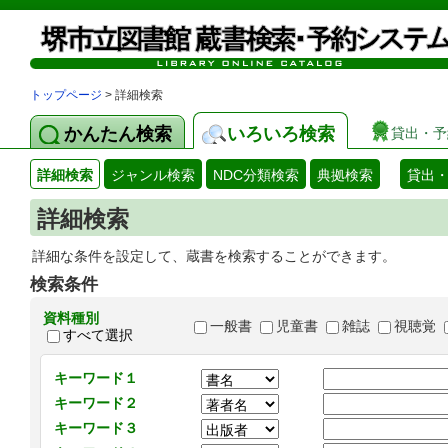
トップページ
> 詳細検索
かんたん検索
いろいろ検索
貸出・予
詳細検索
ジャンル検索
NDC分類検索
典拠検索
貸出
詳細検索
詳細な条件を設定して、蔵書を検索することができます。
検索条件
資料種別
一般書
児童書
雑誌
視聴覚
すべて選択
キーワード１
キーワード２
キーワード３