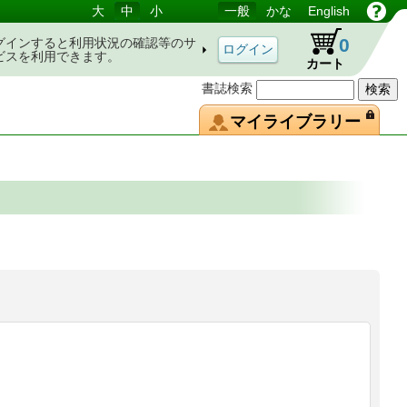
大
中
小
一般
かな
English
0
グインすると利用状況の確認等のサ
ビスを利用できます。
カート
書誌検索
マイライブラリー