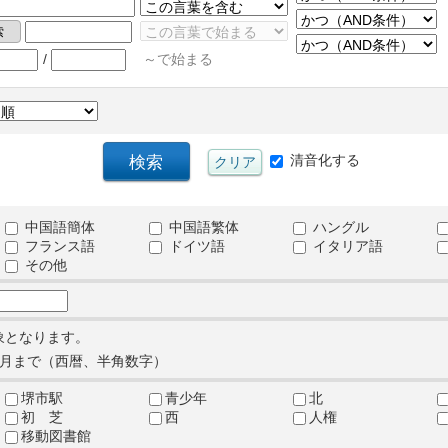
/
～で始まる
清音化する
中国語簡体
中国語繁体
ハングル
フランス語
ドイツ語
イタリア語
その他
象となります。
月まで（西暦、半角数字）
堺市駅
青少年
北
初 芝
西
人権
移動図書館