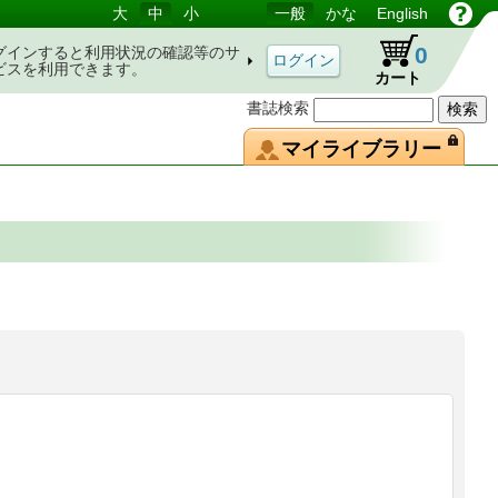
大
中
小
一般
かな
English
0
グインすると利用状況の確認等のサ
ビスを利用できます。
カート
書誌検索
マイライブラリー