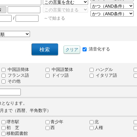
/
～で始まる
清音化する
中国語簡体
中国語繁体
ハングル
フランス語
ドイツ語
イタリア語
その他
象となります。
月まで（西暦、半角数字）
堺市駅
青少年
北
初 芝
西
人権
移動図書館