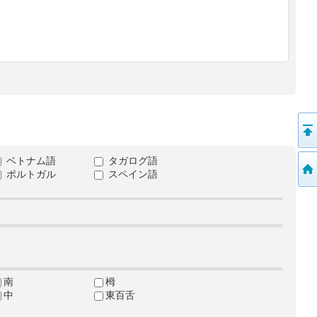
ベトナム語
タガログ語
ポルトガル
スペイン語
南
栂
中
東百舌