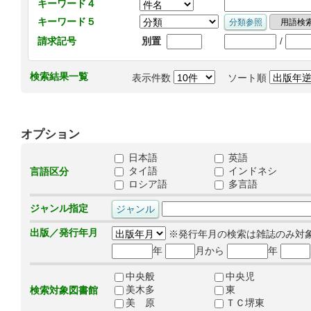
キーワード４
キーワード５
/
請求記号
別置
検索結果一覧
表示件数
ソート順
オプション
日本語
英語
タイ語
インドネシ
言語区分
ロシア語
多言語
ジャンル指定
出版／発行年月
※発行年月の検索は雑誌のみ対
年
月から
年
中央般
中央児
美木多
東
検索対象図書館
美 原
ＴＣ堺東