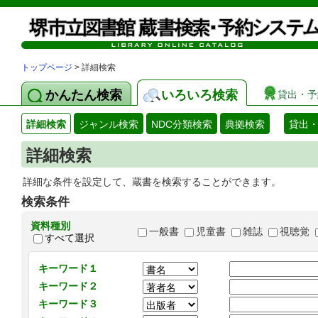
トップページ
> 詳細検索
かんたん検索
いろいろ検索
貸出・予
詳細検索
ジャンル検索
NDC分類検索
典拠検索
貸出
詳細検索
詳細な条件を設定して、蔵書を検索することができます。
検索条件
資料種別
一般書
児童書
雑誌
視聴覚
すべて選択
キーワード１
キーワード２
キーワード３