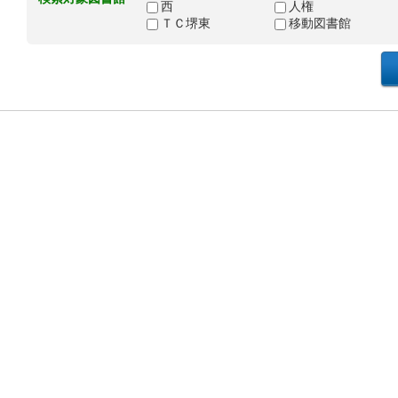
西
人権
ＴＣ堺東
移動図書館