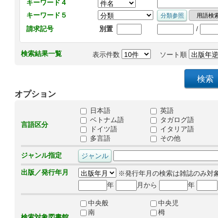
キーワード４
キーワード５
/
請求記号
別置
検索結果一覧
表示件数
ソート順
オプション
日本語
英語
ベトナム語
タガログ語
言語区分
ドイツ語
イタリア語
多言語
その他
ジャンル指定
出版／発行年月
※発行年月の検索は雑誌のみ対
年
月から
年
中央般
中央児
南
栂
検索対象図書館