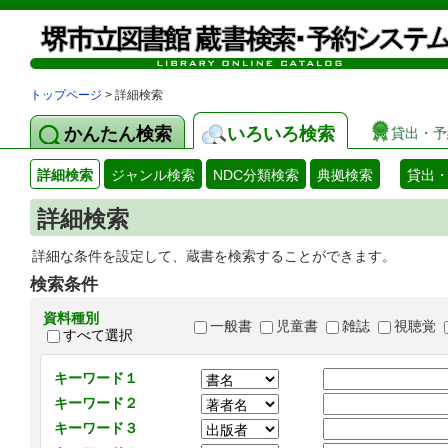
トップページ
> 詳細検索
かんたん検索
いろいろ検索
貸出・予
詳細検索
ジャンル検索
NDC分類検索
典拠検索
貸出
詳細検索
詳細な条件を設定して、蔵書を検索することができます。
検索条件
資料種別
一般書
児童書
雑誌
視聴覚
すべて選択
キーワード１
キーワード２
キーワード３