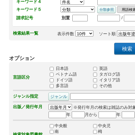
キーワード４
キーワード５
/
請求記号
別置
検索結果一覧
表示件数
ソート順
オプション
日本語
英語
ベトナム語
タガログ語
言語区分
ドイツ語
イタリア語
多言語
その他
ジャンル指定
出版／発行年月
※発行年月の検索は雑誌のみ対
年
月から
年
中央般
中央児
南
栂
検索対象図書館