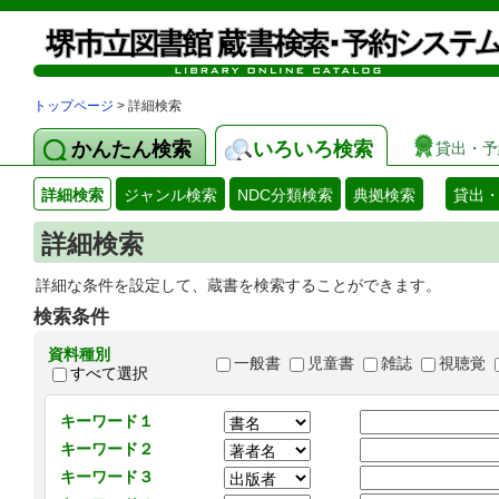
トップページ
> 詳細検索
かんたん検索
いろいろ検索
貸出・予
詳細検索
ジャンル検索
NDC分類検索
典拠検索
貸出
詳細検索
詳細な条件を設定して、蔵書を検索することができます。
検索条件
資料種別
一般書
児童書
雑誌
視聴覚
すべて選択
キーワード１
キーワード２
キーワード３