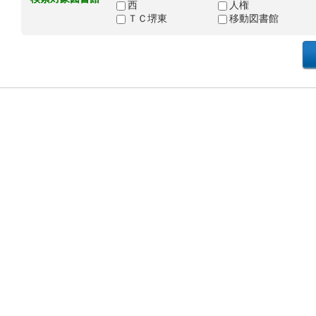
西
人権
ＴＣ堺東
移動図書館