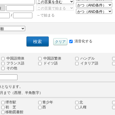
/
～で始まる
清音化する
中国語簡体
中国語繁体
ハングル
フランス語
ドイツ語
イタリア語
その他
象となります。
月まで（西暦、半角数字）
堺市駅
青少年
北
初 芝
西
人権
移動図書館