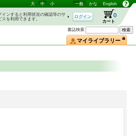
大
中
小
一般
かな
English
0
グインすると利用状況の確認等のサ
ビスを利用できます。
カート
書誌検索
マイライブラリー