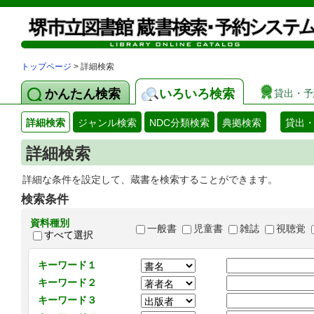
トップページ
> 詳細検索
かんたん検索
いろいろ検索
貸出・予
詳細検索
ジャンル検索
NDC分類検索
典拠検索
貸出
詳細検索
詳細な条件を設定して、蔵書を検索することができます。
検索条件
資料種別
一般書
児童書
雑誌
視聴覚
すべて選択
キーワード１
キーワード２
キーワード３