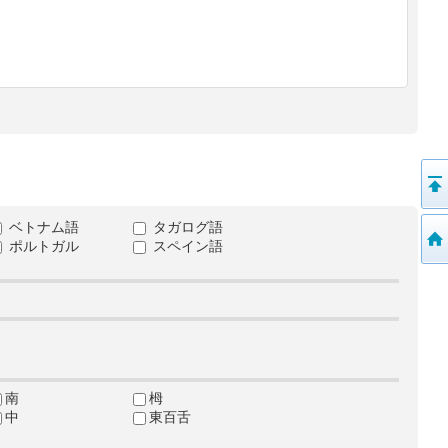
ベトナム語
タガログ語
ポルトガル
スペイン語
南
栂
中
東百舌