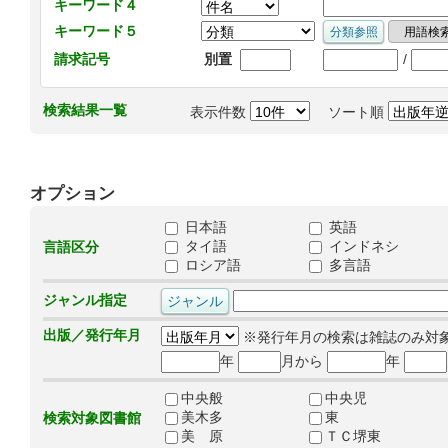
キーワード４
キーワード５
/
請求記号
別置
検索結果一覧
表示件数
ソート順
オプション
日本語
英語
タイ語
インドネシ
言語区分
ロシア語
多言語
ジャンル指定
出版／発行年月
※発行年月の検索は雑誌のみ対
年
月から
年
中央般
中央児
美木多
東
検索対象図書館
美 原
ＴＣ堺東