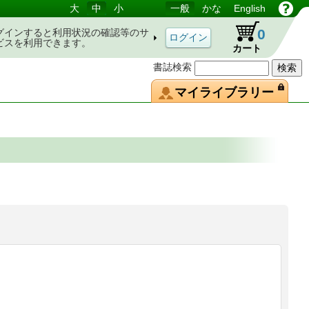
大
中
小
一般
かな
English
0
グインすると利用状況の確認等のサ
ビスを利用できます。
カート
書誌検索
マイライブラリー