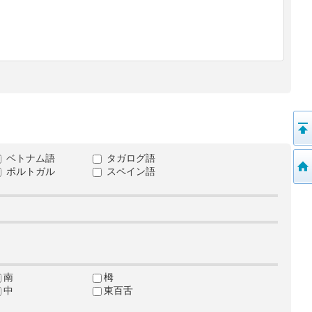
ベトナム語
タガログ語
ポルトガル
スペイン語
南
栂
中
東百舌