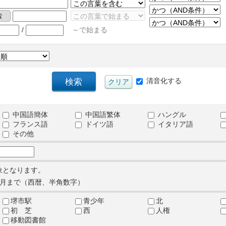
/
～で始まる
清音化する
中国語簡体
中国語繁体
ハングル
フランス語
ドイツ語
イタリア語
その他
象となります。
月まで（西暦、半角数字）
堺市駅
青少年
北
初 芝
西
人権
移動図書館