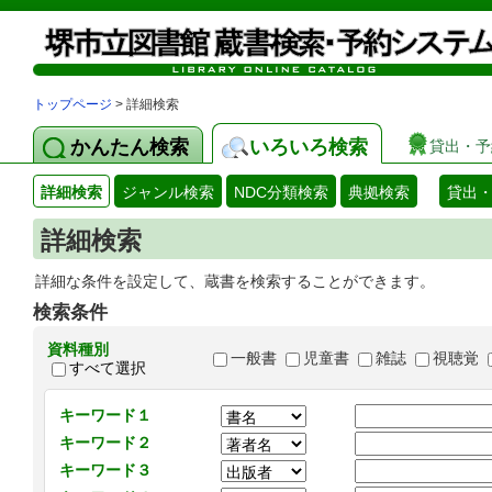
トップページ
> 詳細検索
かんたん検索
いろいろ検索
貸出・予
詳細検索
ジャンル検索
NDC分類検索
典拠検索
貸出
詳細検索
詳細な条件を設定して、蔵書を検索することができます。
検索条件
資料種別
一般書
児童書
雑誌
視聴覚
すべて選択
キーワード１
キーワード２
キーワード３