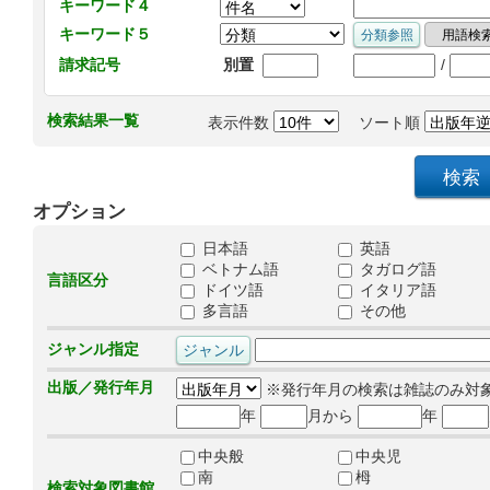
キーワード４
キーワード５
/
請求記号
別置
検索結果一覧
表示件数
ソート順
オプション
日本語
英語
ベトナム語
タガログ語
言語区分
ドイツ語
イタリア語
多言語
その他
ジャンル指定
出版／発行年月
※発行年月の検索は雑誌のみ対
年
月から
年
中央般
中央児
南
栂
検索対象図書館