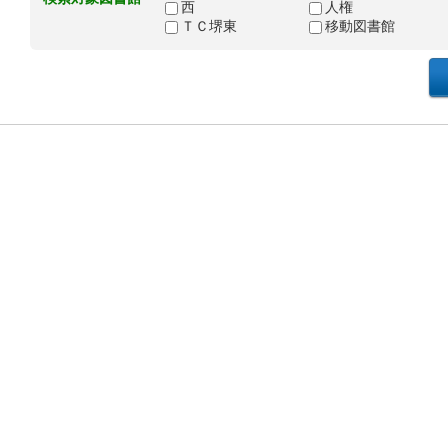
西
人権
ＴＣ堺東
移動図書館