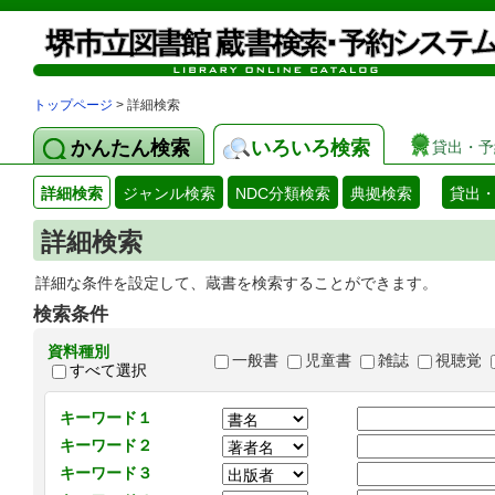
トップページ
> 詳細検索
かんたん検索
いろいろ検索
貸出・予
詳細検索
ジャンル検索
NDC分類検索
典拠検索
貸出
詳細検索
詳細な条件を設定して、蔵書を検索することができます。
検索条件
資料種別
一般書
児童書
雑誌
視聴覚
すべて選択
キーワード１
キーワード２
キーワード３