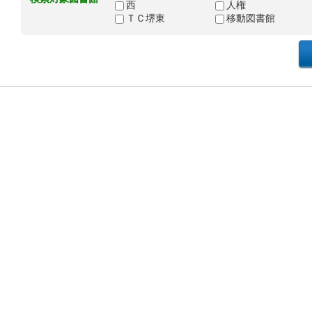
西
人権
ＴＣ堺東
移動図書館