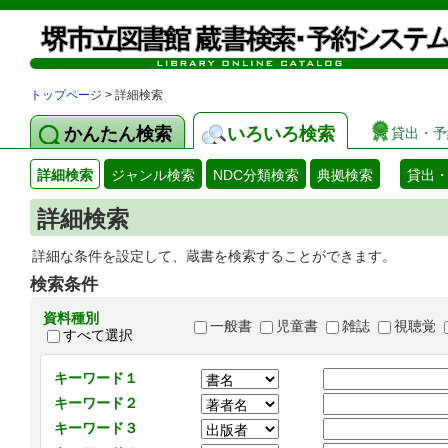
トップページ
> 詳細検索
かんたん検索
いろいろ検索
貸出・予
詳細検索
ジャンル検索
NDC分類検索
典拠検索
貸出
詳細検索
詳細な条件を設定して、蔵書を検索することができます。
検索条件
資料種別
一般書
児童書
雑誌
視聴覚
すべて選択
キーワード１
キーワード２
キーワード３