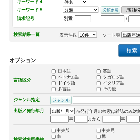
キーワード４
キーワード５
/
請求記号
別置
検索結果一覧
表示件数
ソート順
オプション
日本語
英語
ベトナム語
タガログ語
言語区分
ドイツ語
イタリア語
多言語
その他
ジャンル指定
出版／発行年月
※発行年月の検索は雑誌のみ対
年
月から
年
中央般
中央児
南
栂
検索対象図書館