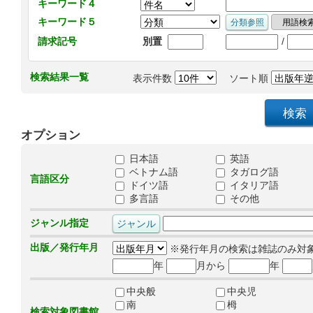
キーワード４
キーワード５
/
請求記号
別置
検索結果一覧
表示件数
ソート順
オプション
日本語
英語
ベトナム語
タガログ語
言語区分
ドイツ語
イタリア語
多言語
その他
ジャンル指定
出版／発行年月
※発行年月の検索は雑誌のみ対
年
月から
年
中央般
中央児
南
栂
検索対象図書館