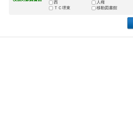
西
人権
ＴＣ堺東
移動図書館