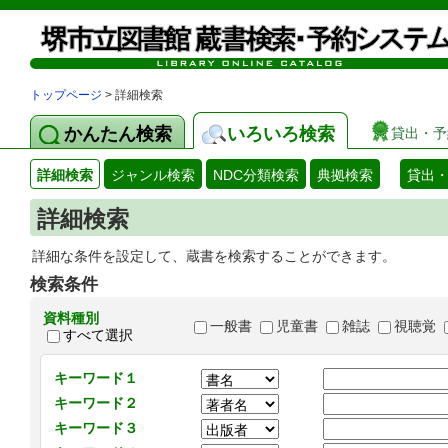
トップページ
> 詳細検索
かんたん検索
いろいろ検索
貸出・予
詳細検索
ジャンル検索
NDC分類検索
典拠検索
貸出
詳細検索
詳細な条件を設定して、蔵書を検索することができます。
検索条件
資料種別
一般書
児童書
雑誌
視聴覚
すべて選択
キーワード１
キーワード２
キーワード３