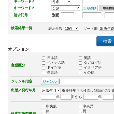
キーワード４
キーワード５
/
請求記号
別置
検索結果一覧
表示件数
ソート順
オプション
日本語
英語
ベトナム語
タガログ語
言語区分
ドイツ語
イタリア語
多言語
その他
ジャンル指定
出版／発行年月
※発行年月の検索は雑誌のみ対
年
月から
年
中央般
中央児
南
栂
検索対象図書館