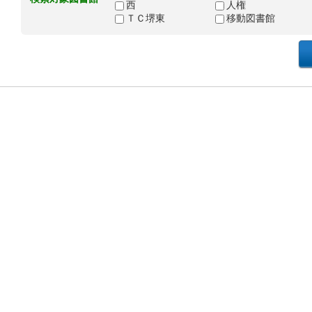
西
人権
ＴＣ堺東
移動図書館