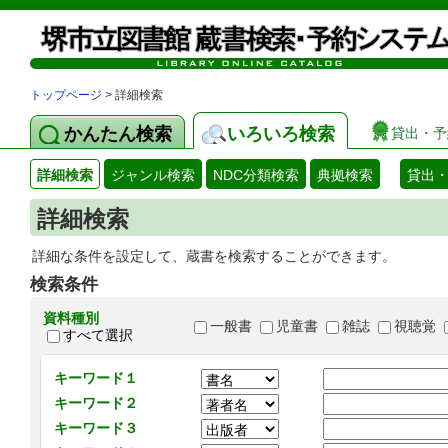
トップページ
> 詳細検索
かんたん検索
いろいろ検索
貸出・予
詳細検索
ジャンル検索
NDC分類検索
典拠検索
貸出
詳細検索
詳細な条件を設定して、蔵書を検索することができます。
検索条件
資料種別
一般書
児童書
雑誌
視聴覚
すべて選択
キーワード１
キーワード２
キーワード３