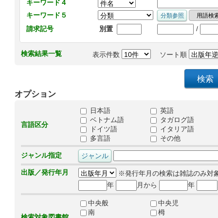
キーワード４
キーワード５
/
請求記号
別置
検索結果一覧
表示件数
ソート順
オプション
日本語
英語
ベトナム語
タガログ語
言語区分
ドイツ語
イタリア語
多言語
その他
ジャンル指定
出版／発行年月
※発行年月の検索は雑誌のみ対
年
月から
年
中央般
中央児
南
栂
検索対象図書館