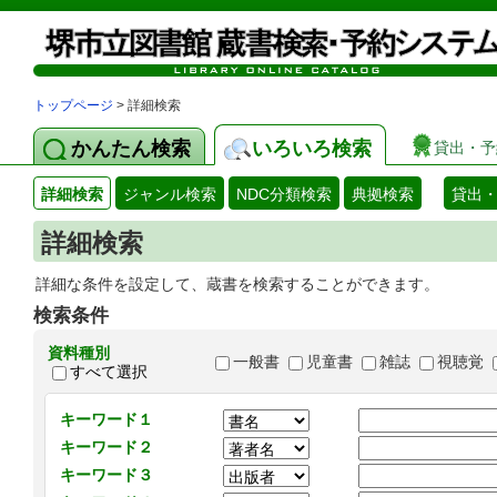
トップページ
> 詳細検索
かんたん検索
いろいろ検索
貸出・予
詳細検索
ジャンル検索
NDC分類検索
典拠検索
貸出
詳細検索
詳細な条件を設定して、蔵書を検索することができます。
検索条件
資料種別
一般書
児童書
雑誌
視聴覚
すべて選択
キーワード１
キーワード２
キーワード３