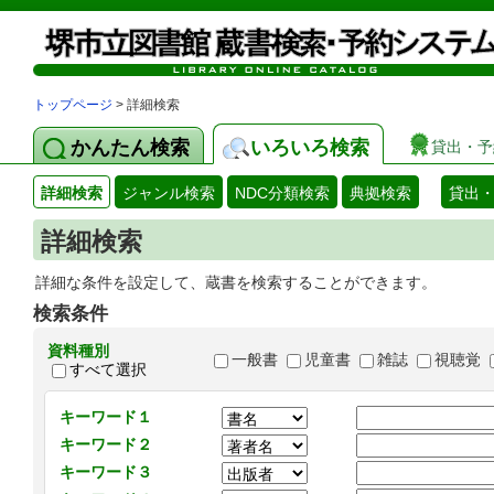
トップページ
> 詳細検索
かんたん検索
いろいろ検索
貸出・予
詳細検索
ジャンル検索
NDC分類検索
典拠検索
貸出
詳細検索
詳細な条件を設定して、蔵書を検索することができます。
検索条件
資料種別
一般書
児童書
雑誌
視聴覚
すべて選択
キーワード１
キーワード２
キーワード３