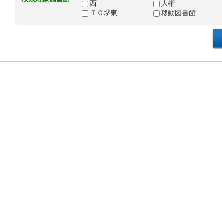
西
人権
ＴＣ堺東
移動図書館