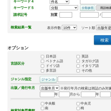
キーワード４
キーワード５
/
請求記号
別置
検索結果一覧
表示件数
ソート順
オプション
日本語
英語
ベトナム語
タガログ語
言語区分
ドイツ語
イタリア語
多言語
その他
ジャンル指定
出版／発行年月
※発行年月の検索は雑誌のみ対
年
月から
年
中央般
中央児
南
栂
検索対象図書館