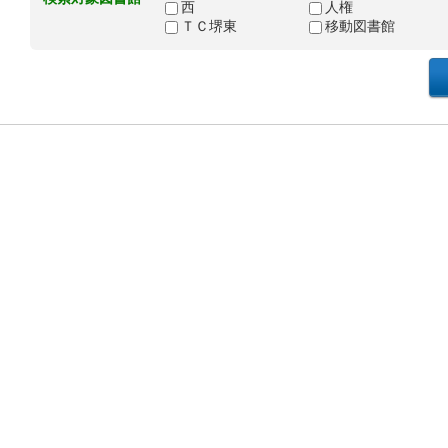
西
人権
ＴＣ堺東
移動図書館