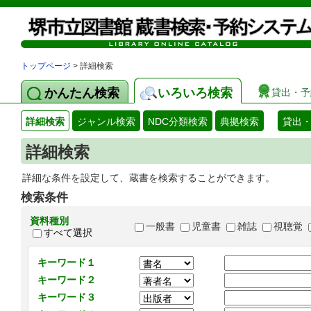
トップページ
> 詳細検索
かんたん検索
いろいろ検索
貸出・予
詳細検索
ジャンル検索
NDC分類検索
典拠検索
貸出
詳細検索
詳細な条件を設定して、蔵書を検索することができます。
検索条件
資料種別
一般書
児童書
雑誌
視聴覚
すべて選択
キーワード１
キーワード２
キーワード３