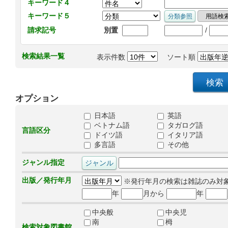
キーワード４
キーワード５
/
請求記号
別置
検索結果一覧
表示件数
ソート順
オプション
日本語
英語
ベトナム語
タガログ語
言語区分
ドイツ語
イタリア語
多言語
その他
ジャンル指定
出版／発行年月
※発行年月の検索は雑誌のみ対
年
月から
年
中央般
中央児
南
栂
検索対象図書館