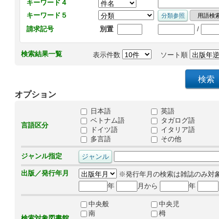
キーワード４
キーワード５
/
請求記号
別置
検索結果一覧
表示件数
ソート順
オプション
日本語
英語
ベトナム語
タガログ語
言語区分
ドイツ語
イタリア語
多言語
その他
ジャンル指定
出版／発行年月
※発行年月の検索は雑誌のみ対
年
月から
年
中央般
中央児
南
栂
検索対象図書館