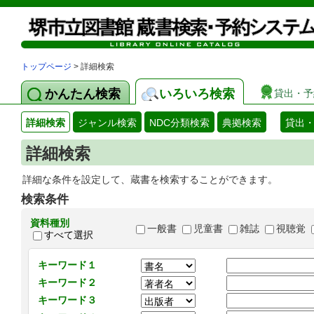
トップページ
> 詳細検索
かんたん検索
いろいろ検索
貸出・予
詳細検索
ジャンル検索
NDC分類検索
典拠検索
貸出
詳細検索
詳細な条件を設定して、蔵書を検索することができます。
検索条件
資料種別
一般書
児童書
雑誌
視聴覚
すべて選択
キーワード１
キーワード２
キーワード３