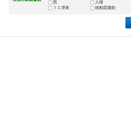
西
人権
ＴＣ堺東
移動図書館