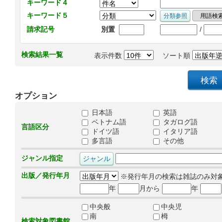
キーワード４
キーワード５
/
請求記号
別置
検索結果一覧
表示件数
ソート順
オプション
日本語
英語
ベトナム語
タガログ語
言語区分
ドイツ語
イタリア語
多言語
その他
ジャンル指定
出版／発行年月
※発行年月の検索は雑誌のみ対
年
月から
年
中央般
中央児
南
栂
検索対象図書館