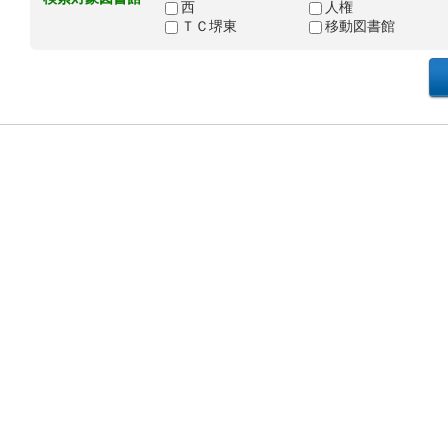
西
人権
ＴＣ堺東
移動図書館