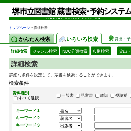
トップページ
> 詳細検索
かんたん検索
いろいろ検索
貸出・予
詳細検索
ジャンル検索
NDC分類検索
典拠検索
貸出
詳細検索
詳細な条件を設定して、蔵書を検索することができます。
検索条件
資料種別
一般書
児童書
雑誌
視聴覚
すべて選択
キーワード１
キーワード２
キーワード３