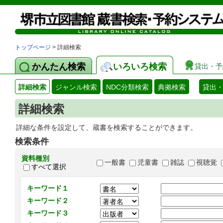
トップページ
> 詳細検索
かんたん検索
いろいろ検索
貸出・予
詳細検索
ジャンル検索
NDC分類検索
典拠検索
貸出
詳細検索
詳細な条件を設定して、蔵書を検索することができます。
検索条件
資料種別
一般書
児童書
雑誌
視聴覚
すべて選択
キーワード１
キーワード２
キーワード３