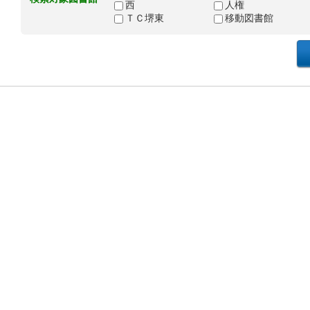
西
人権
ＴＣ堺東
移動図書館