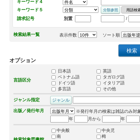
キーワード４
キーワード５
/
請求記号
別置
検索結果一覧
表示件数
ソート順
オプション
日本語
英語
ベトナム語
タガログ語
言語区分
ドイツ語
イタリア語
多言語
その他
ジャンル指定
出版／発行年月
※発行年月の検索は雑誌のみ対
年
月から
年
中央般
中央児
南
栂
検索対象図書館