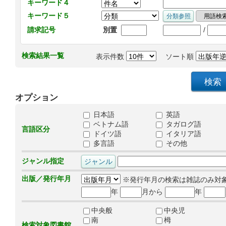
キーワード４
キーワード５
/
請求記号
別置
検索結果一覧
表示件数
ソート順
オプション
日本語
英語
ベトナム語
タガログ語
言語区分
ドイツ語
イタリア語
多言語
その他
ジャンル指定
出版／発行年月
※発行年月の検索は雑誌のみ対
年
月から
年
中央般
中央児
南
栂
検索対象図書館