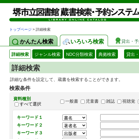
トップページ
> 詳細検索
かんたん検索
いろいろ検索
貸出・予
詳細検索
ジャンル検索
NDC分類検索
典拠検索
貸出
詳細検索
詳細な条件を設定して、蔵書を検索することができます。
検索条件
資料種別
一般書
児童書
雑誌
視聴覚
すべて選択
キーワード１
キーワード２
キーワード３