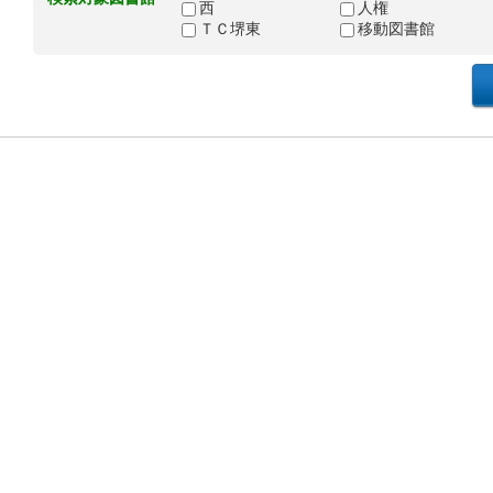
西
人権
ＴＣ堺東
移動図書館