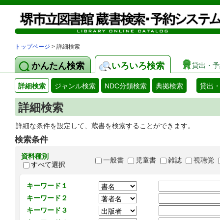
トップページ
> 詳細検索
かんたん検索
いろいろ検索
貸出・予
詳細検索
ジャンル検索
NDC分類検索
典拠検索
貸出
詳細検索
詳細な条件を設定して、蔵書を検索することができます。
検索条件
資料種別
一般書
児童書
雑誌
視聴覚
すべて選択
キーワード１
キーワード２
キーワード３