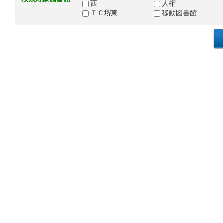
西
人権
ＴＣ堺東
移動図書館