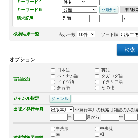
キーワード４
キーワード５
/
請求記号
別置
検索結果一覧
表示件数
ソート順
オプション
日本語
英語
ベトナム語
タガログ語
言語区分
ドイツ語
イタリア語
多言語
その他
ジャンル指定
出版／発行年月
※発行年月の検索は雑誌のみ対
年
月から
年
中央般
中央児
南
栂
検索対象図書館