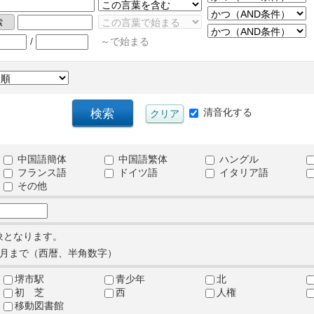
/
～で始まる
清音化する
中国語簡体
中国語繁体
ハングル
フランス語
ドイツ語
イタリア語
その他
象となります。
月まで（西暦、半角数字）
堺市駅
青少年
北
初 芝
西
人権
移動図書館