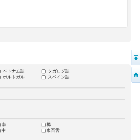
ベトナム語
タガログ語
ポルトガル
スペイン語
南
栂
中
東百舌