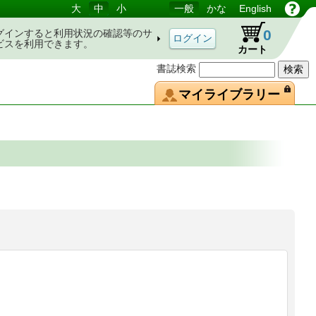
大
中
小
一般
かな
English
0
グインすると利用状況の確認等のサ
ビスを利用できます。
カート
書誌検索
マイライブラリー