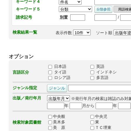
キーワード４
キーワード５
/
請求記号
別置
検索結果一覧
表示件数
ソート順
オプション
日本語
英語
タイ語
インドネシ
言語区分
ロシア語
多言語
ジャンル指定
出版／発行年月
※発行年月の検索は雑誌のみ対
年
月から
年
中央般
中央児
美木多
東
検索対象図書館
美 原
ＴＣ堺東