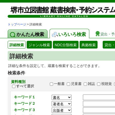
トップページ
> 詳細検索
かんたん検索
いろいろ検索
貸出・予
詳細検索
ジャンル検索
NDC分類検索
典拠検索
貸出
詳細検索
詳細な条件を設定して、蔵書を検索することができます。
検索条件
資料種別
一般書
児童書
雑誌
視聴覚
すべて選択
キーワード１
キーワード２
キーワード３