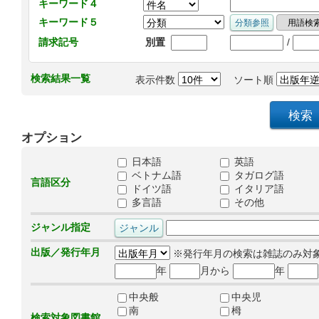
キーワード４
キーワード５
/
請求記号
別置
検索結果一覧
表示件数
ソート順
オプション
日本語
英語
ベトナム語
タガログ語
言語区分
ドイツ語
イタリア語
多言語
その他
ジャンル指定
出版／発行年月
※発行年月の検索は雑誌のみ対
年
月から
年
中央般
中央児
南
栂
検索対象図書館