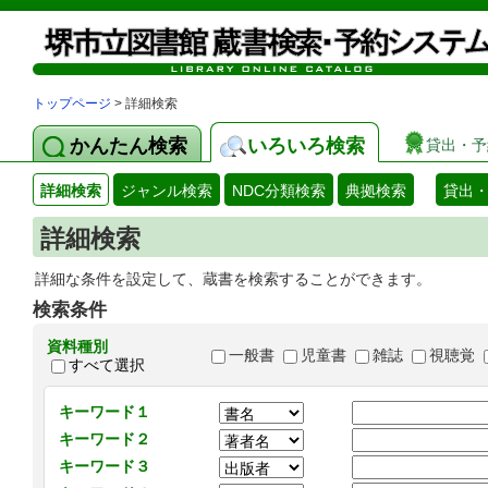
トップページ
> 詳細検索
かんたん検索
いろいろ検索
貸出・予
詳細検索
ジャンル検索
NDC分類検索
典拠検索
貸出
詳細検索
詳細な条件を設定して、蔵書を検索することができます。
検索条件
資料種別
一般書
児童書
雑誌
視聴覚
すべて選択
キーワード１
キーワード２
キーワード３