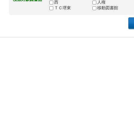
西
人権
ＴＣ堺東
移動図書館