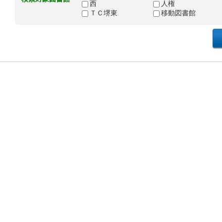
西
人権
ＴＣ堺東
移動図書館