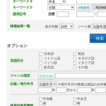
キーワード４
キーワード５
/
請求記号
別置
検索結果一覧
表示件数
ソート順
オプション
日本語
英語
ベトナム語
タガログ語
言語区分
ドイツ語
イタリア語
多言語
その他
ジャンル指定
出版／発行年月
※発行年月の検索は雑誌のみ対
年
月から
年
中央般
中央児
南
栂
検索対象図書館