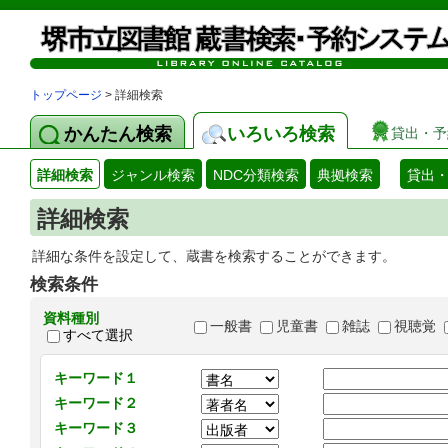
トップページ
> 詳細検索
かんたん検索
いろいろ検索
貸出・予
詳細検索
ジャンル検索
NDC分類検索
典拠検索
貸出
詳細検索
詳細な条件を設定して、蔵書を検索することができます。
検索条件
資料種別
一般書
児童書
雑誌
視聴覚
すべて選択
キーワード１
キーワード２
キーワード３