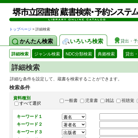
トップページ
> 詳細検索
かんたん検索
いろいろ検索
貸出・予
詳細検索
ジャンル検索
NDC分類検索
典拠検索
貸出
詳細検索
詳細な条件を設定して、蔵書を検索することができます。
検索条件
資料種別
一般書
児童書
雑誌
視聴覚
すべて選択
キーワード１
キーワード２
キーワード３