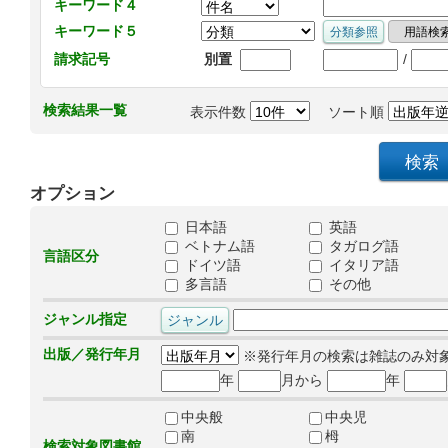
キーワード４
キーワード５
/
請求記号
別置
検索結果一覧
表示件数
ソート順
オプション
日本語
英語
ベトナム語
タガログ語
言語区分
ドイツ語
イタリア語
多言語
その他
ジャンル指定
出版／発行年月
※発行年月の検索は雑誌のみ対
年
月から
年
中央般
中央児
南
栂
検索対象図書館