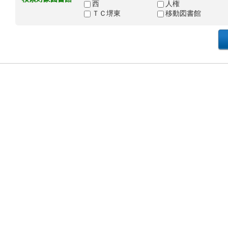
西
人権
ＴＣ堺東
移動図書館