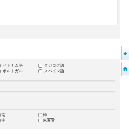
ベトナム語
タガログ語
ポルトガル
スペイン語
南
栂
中
東百舌