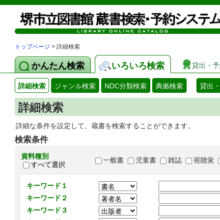
トップページ
> 詳細検索
かんたん検索
いろいろ検索
貸出・予
詳細検索
ジャンル検索
NDC分類検索
典拠検索
貸出
詳細検索
詳細な条件を設定して、蔵書を検索することができます。
検索条件
資料種別
一般書
児童書
雑誌
視聴覚
すべて選択
キーワード１
キーワード２
キーワード３