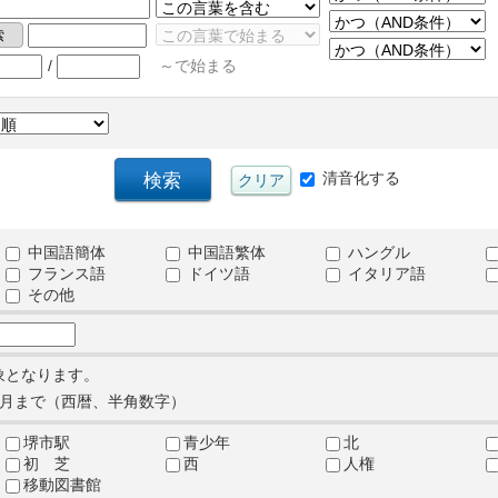
/
～で始まる
清音化する
中国語簡体
中国語繁体
ハングル
フランス語
ドイツ語
イタリア語
その他
象となります。
月まで（西暦、半角数字）
堺市駅
青少年
北
初 芝
西
人権
移動図書館