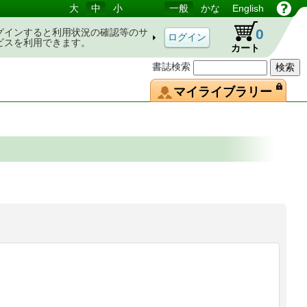
大
中
小
一般
かな
English
0
グインすると利用状況の確認等のサ
ビスを利用できます。
カート
書誌検索
マイライブラリー