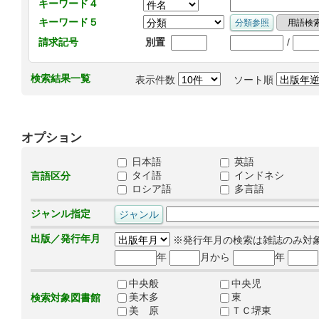
キーワード４
キーワード５
/
請求記号
別置
検索結果一覧
表示件数
ソート順
オプション
日本語
英語
タイ語
インドネシ
言語区分
ロシア語
多言語
ジャンル指定
出版／発行年月
※発行年月の検索は雑誌のみ対
年
月から
年
中央般
中央児
美木多
東
検索対象図書館
美 原
ＴＣ堺東