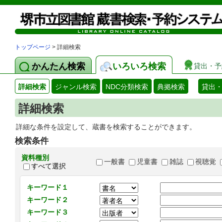
トップページ
> 詳細検索
かんたん検索
いろいろ検索
貸出・予
詳細検索
ジャンル検索
NDC分類検索
典拠検索
貸出
詳細検索
詳細な条件を設定して、蔵書を検索することができます。
検索条件
資料種別
一般書
児童書
雑誌
視聴覚
すべて選択
キーワード１
キーワード２
キーワード３