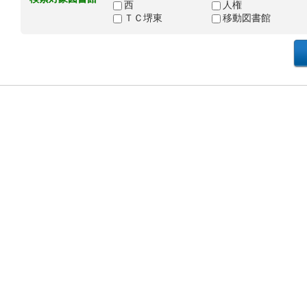
西
人権
ＴＣ堺東
移動図書館