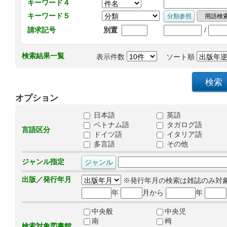
キーワード４
キーワード５
/
請求記号
別置
検索結果一覧
表示件数
ソート順
オプション
日本語
英語
ベトナム語
タガログ語
言語区分
ドイツ語
イタリア語
多言語
その他
ジャンル指定
出版／発行年月
※発行年月の検索は雑誌のみ対
年
月から
年
中央般
中央児
南
栂
検索対象図書館