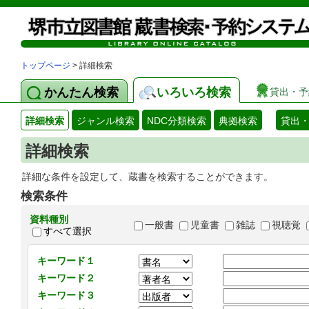
トップページ
> 詳細検索
かんたん検索
いろいろ検索
貸出・予
詳細検索
ジャンル検索
NDC分類検索
典拠検索
貸出
詳細検索
詳細な条件を設定して、蔵書を検索することができます。
検索条件
資料種別
一般書
児童書
雑誌
視聴覚
すべて選択
キーワード１
キーワード２
キーワード３