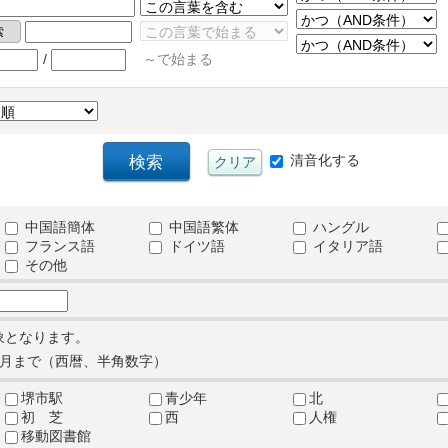
/
～で始まる
清音化する
中国語簡体
中国語繁体
ハングル
フランス語
ドイツ語
イタリア語
その他
象となります。
月まで（西暦、半角数字）
堺市駅
青少年
北
初 芝
西
人権
移動図書館