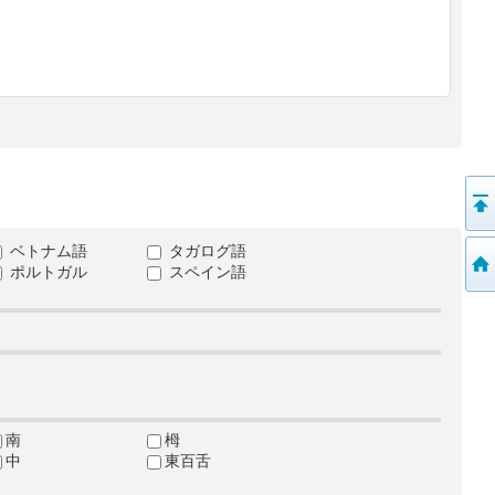
ベトナム語
タガログ語
ポルトガル
スペイン語
南
栂
中
東百舌