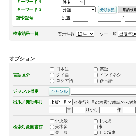
キーワード４
キーワード５
/
請求記号
別置
検索結果一覧
表示件数
ソート順
オプション
日本語
英語
タイ語
インドネシ
言語区分
ロシア語
多言語
ジャンル指定
出版／発行年月
※発行年月の検索は雑誌のみ対
年
月から
年
中央般
中央児
美木多
東
検索対象図書館
美 原
ＴＣ堺東