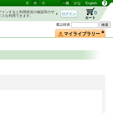
大
中
小
一般
かな
English
0
グインすると利用状況の確認等のサ
ビスを利用できます。
カート
書誌検索
マイライブラリー