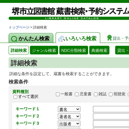
トップページ
> 詳細検索
かんたん検索
いろいろ検索
貸出・予
詳細検索
ジャンル検索
NDC分類検索
典拠検索
貸出
詳細検索
詳細な条件を設定して、蔵書を検索することができます。
検索条件
資料種別
一般書
児童書
雑誌
視聴覚
すべて選択
キーワード１
キーワード２
キーワード３