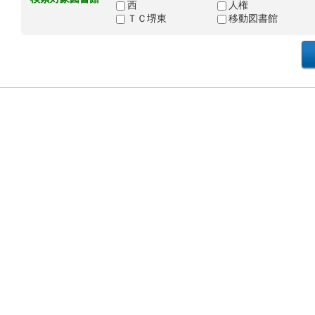
西
人権
ＴＣ堺東
移動図書館