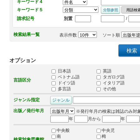
キーワード４
キーワード５
/
請求記号
別置
検索結果一覧
表示件数
ソート順
オプション
日本語
英語
ベトナム語
タガログ語
言語区分
ドイツ語
イタリア語
多言語
その他
ジャンル指定
出版／発行年月
※発行年月の検索は雑誌のみ対
年
月から
年
中央般
中央児
南
栂
検索対象図書館