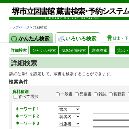
トップページ
> 詳細検索
かんたん検索
いろいろ検索
貸出・予
詳細検索
ジャンル検索
NDC分類検索
典拠検索
貸出
詳細検索
詳細な条件を設定して、蔵書を検索することができます。
検索条件
資料種別
一般書
児童書
雑誌
視聴覚
すべて選択
キーワード１
キーワード２
キーワード３