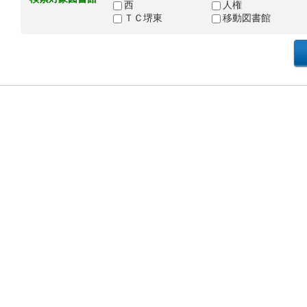
西
人権
ＴＣ堺東
移動図書館