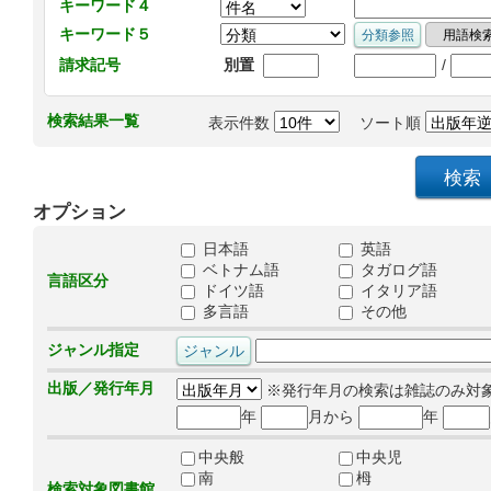
キーワード４
キーワード５
/
請求記号
別置
検索結果一覧
表示件数
ソート順
オプション
日本語
英語
ベトナム語
タガログ語
言語区分
ドイツ語
イタリア語
多言語
その他
ジャンル指定
出版／発行年月
※発行年月の検索は雑誌のみ対
年
月から
年
中央般
中央児
南
栂
検索対象図書館