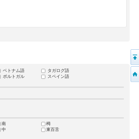
ベトナム語
タガログ語
ポルトガル
スペイン語
南
栂
中
東百舌