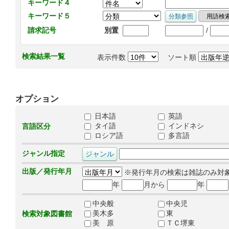
キーワード４
キーワード５
/
請求記号
別置
検索結果一覧
表示件数
ソート順
オプション
日本語
英語
タイ語
インドネシ
言語区分
ロシア語
多言語
ジャンル指定
出版／発行年月
※発行年月の検索は雑誌のみ対
年
月から
年
中央般
中央児
美木多
東
検索対象図書館
美 原
ＴＣ堺東