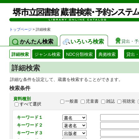
トップページ
> 詳細検索
かんたん検索
いろいろ検索
貸出・予
詳細検索
ジャンル検索
NDC分類検索
典拠検索
貸出
詳細検索
詳細な条件を設定して、蔵書を検索することができます。
検索条件
資料種別
一般書
児童書
雑誌
視聴覚
すべて選択
キーワード１
キーワード２
キーワード３