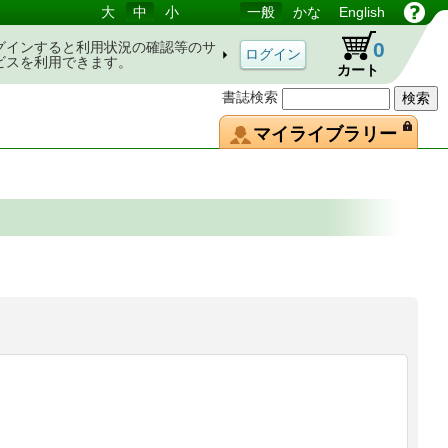
大
中
小
一般
かな
English
0
グインすると利用状況の確認等のサ
ビスを利用できます。
カート
書誌検索
マイライブラリー