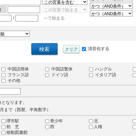
/
～で始まる
清音化する
中国語簡体
中国語繁体
ハングル
フランス語
ドイツ語
イタリア語
その他
象となります。
月まで（西暦、半角数字）
堺市駅
青少年
北
初 芝
西
人権
移動図書館