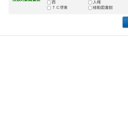
西
人権
ＴＣ堺東
移動図書館