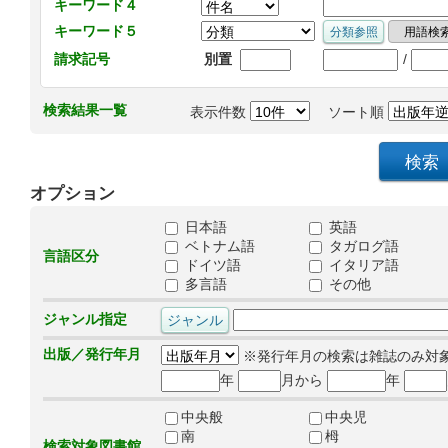
キーワード４
キーワード５
/
請求記号
別置
検索結果一覧
表示件数
ソート順
オプション
日本語
英語
ベトナム語
タガログ語
言語区分
ドイツ語
イタリア語
多言語
その他
ジャンル指定
出版／発行年月
※発行年月の検索は雑誌のみ対
年
月から
年
中央般
中央児
南
栂
検索対象図書館