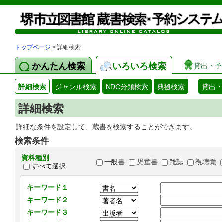
トップページ
> 詳細検索
かんたん検索
いろいろ検索
貸出・予
詳細検索
ジャンル検索
NDC分類検索
典拠検索
貸出
詳細検索
詳細な条件を設定して、蔵書を検索することができます。
検索条件
資料種別
一般書
児童書
雑誌
視聴覚
すべて選択
キーワード１
キーワード２
キーワード３