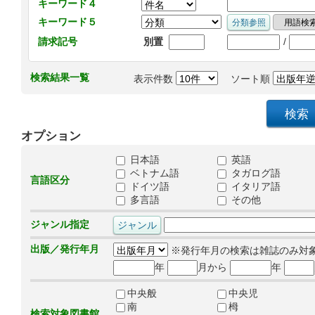
キーワード４
キーワード５
/
請求記号
別置
検索結果一覧
表示件数
ソート順
オプション
日本語
英語
ベトナム語
タガログ語
言語区分
ドイツ語
イタリア語
多言語
その他
ジャンル指定
出版／発行年月
※発行年月の検索は雑誌のみ対
年
月から
年
中央般
中央児
南
栂
検索対象図書館