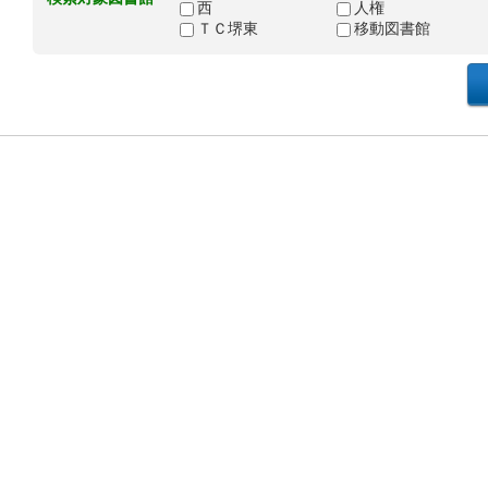
西
人権
ＴＣ堺東
移動図書館