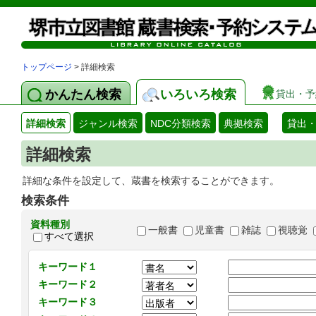
トップページ
> 詳細検索
かんたん検索
いろいろ検索
貸出・予
詳細検索
ジャンル検索
NDC分類検索
典拠検索
貸出
詳細検索
詳細な条件を設定して、蔵書を検索することができます。
検索条件
資料種別
一般書
児童書
雑誌
視聴覚
すべて選択
キーワード１
キーワード２
キーワード３