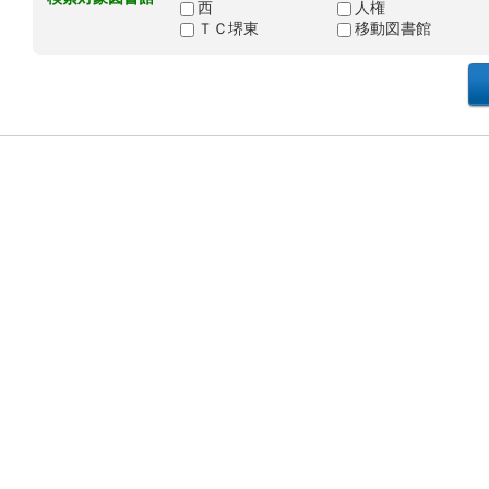
西
人権
ＴＣ堺東
移動図書館