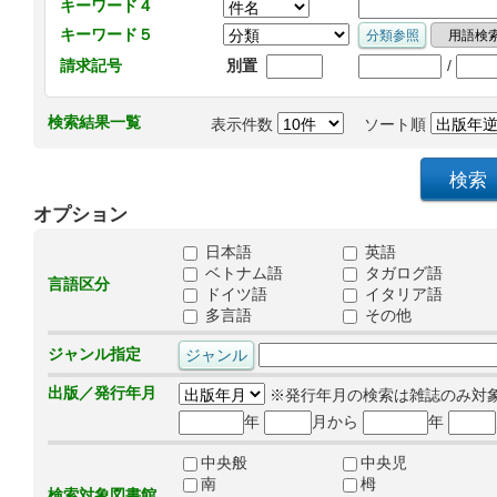
キーワード４
キーワード５
/
請求記号
別置
検索結果一覧
表示件数
ソート順
オプション
日本語
英語
ベトナム語
タガログ語
言語区分
ドイツ語
イタリア語
多言語
その他
ジャンル指定
出版／発行年月
※発行年月の検索は雑誌のみ対
年
月から
年
中央般
中央児
南
栂
検索対象図書館