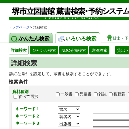
トップページ
> 詳細検索
かんたん検索
いろいろ検索
貸出・予
詳細検索
ジャンル検索
NDC分類検索
典拠検索
貸出
詳細検索
詳細な条件を設定して、蔵書を検索することができます。
検索条件
資料種別
一般書
児童書
雑誌
視聴覚
すべて選択
キーワード１
キーワード２
キーワード３