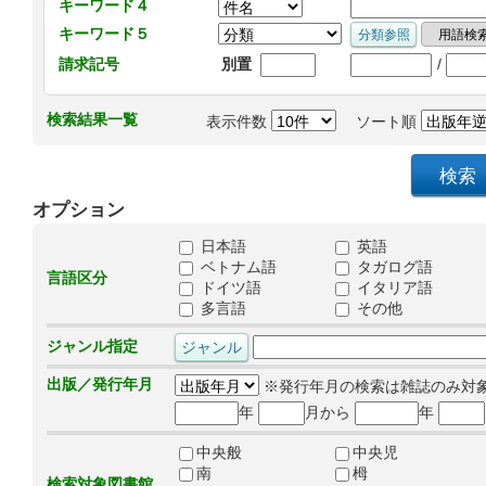
キーワード４
キーワード５
/
請求記号
別置
検索結果一覧
表示件数
ソート順
オプション
日本語
英語
ベトナム語
タガログ語
言語区分
ドイツ語
イタリア語
多言語
その他
ジャンル指定
出版／発行年月
※発行年月の検索は雑誌のみ対
年
月から
年
中央般
中央児
南
栂
検索対象図書館