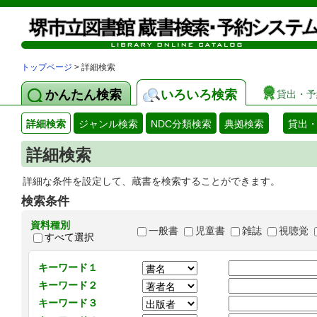
トップページ
> 詳細検索
かんたん検索
いろいろ検索
貸出・予
詳細検索
ジャンル検索
NDC分類検索
典拠検索
貸出
詳細検索
詳細な条件を設定して、蔵書を検索することができます。
検索条件
資料種別
一般書
児童書
雑誌
視聴覚
すべて選択
キーワード１
キーワード２
キーワード３