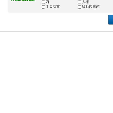
西
人権
ＴＣ堺東
移動図書館