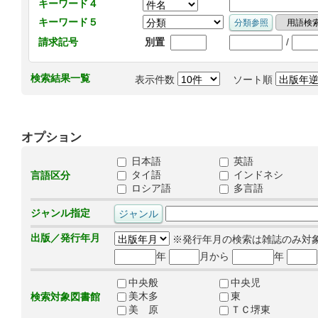
キーワード４
キーワード５
/
請求記号
別置
検索結果一覧
表示件数
ソート順
オプション
日本語
英語
タイ語
インドネシ
言語区分
ロシア語
多言語
ジャンル指定
出版／発行年月
※発行年月の検索は雑誌のみ対
年
月から
年
中央般
中央児
美木多
東
検索対象図書館
美 原
ＴＣ堺東