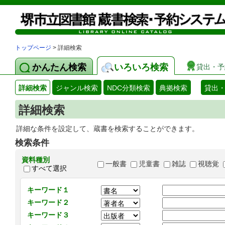
トップページ
> 詳細検索
かんたん検索
いろいろ検索
貸出・予
詳細検索
ジャンル検索
NDC分類検索
典拠検索
貸出
詳細検索
詳細な条件を設定して、蔵書を検索することができます。
検索条件
資料種別
一般書
児童書
雑誌
視聴覚
すべて選択
キーワード１
キーワード２
キーワード３