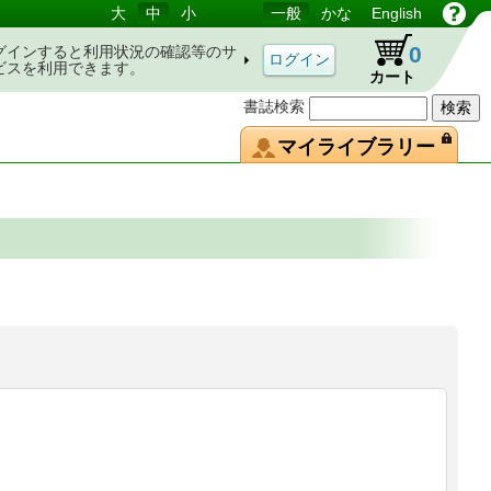
大
中
小
一般
かな
English
0
グインすると利用状況の確認等のサ
ビスを利用できます。
カート
書誌検索
マイライブラリー