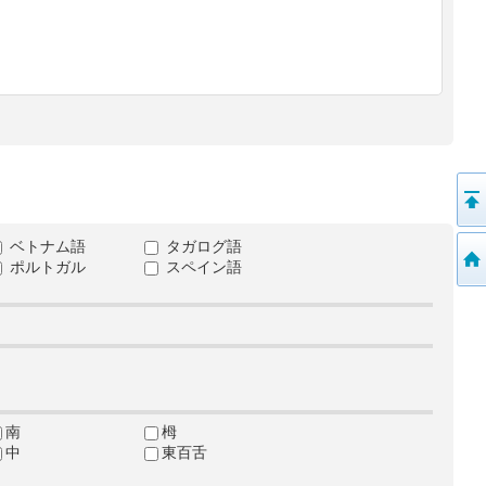
ベトナム語
タガログ語
ポルトガル
スペイン語
南
栂
中
東百舌