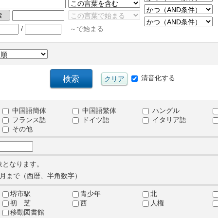
/
～で始まる
清音化する
中国語簡体
中国語繁体
ハングル
フランス語
ドイツ語
イタリア語
その他
象となります。
月まで（西暦、半角数字）
堺市駅
青少年
北
初 芝
西
人権
移動図書館