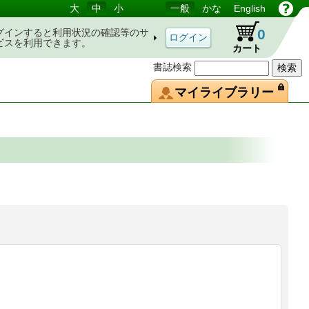
大
中
小
一般
かな
English
0
グインすると利用状況の確認等のサ
ビスを利用できます。
カート
書誌検索
マイライブラリー