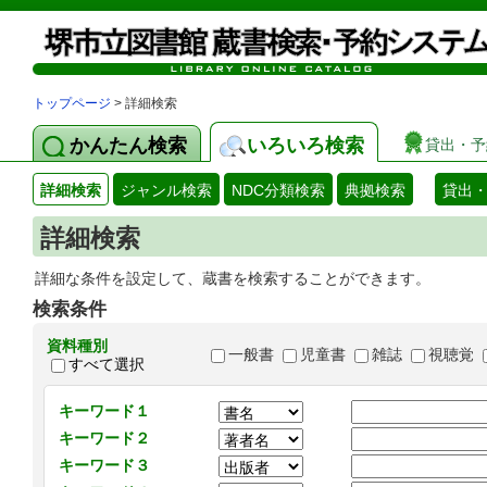
トップページ
> 詳細検索
かんたん検索
いろいろ検索
貸出・予
詳細検索
ジャンル検索
NDC分類検索
典拠検索
貸出
詳細検索
詳細な条件を設定して、蔵書を検索することができます。
検索条件
資料種別
一般書
児童書
雑誌
視聴覚
すべて選択
キーワード１
キーワード２
キーワード３