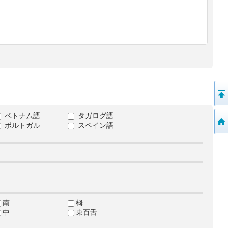
ベトナム語
タガログ語
ポルトガル
スペイン語
南
栂
中
東百舌