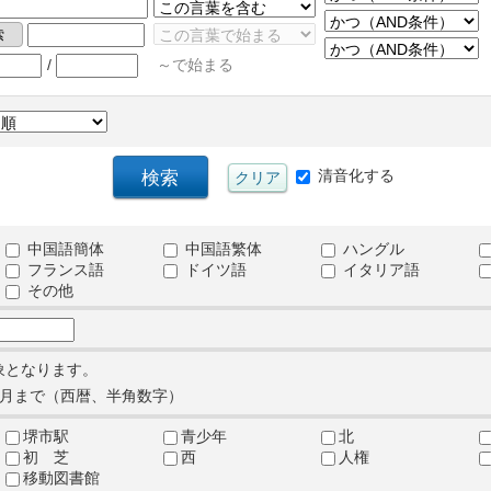
/
～で始まる
清音化する
中国語簡体
中国語繁体
ハングル
フランス語
ドイツ語
イタリア語
その他
象となります。
月まで（西暦、半角数字）
堺市駅
青少年
北
初 芝
西
人権
移動図書館