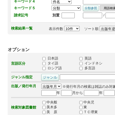
キーワード４
キーワード５
/
請求記号
別置
検索結果一覧
表示件数
ソート順
オプション
日本語
英語
タイ語
インドネシ
言語区分
ロシア語
多言語
ジャンル指定
出版／発行年月
※発行年月の検索は雑誌のみ対
年
月から
年
中央般
中央児
美木多
東
検索対象図書館
美 原
ＴＣ堺東