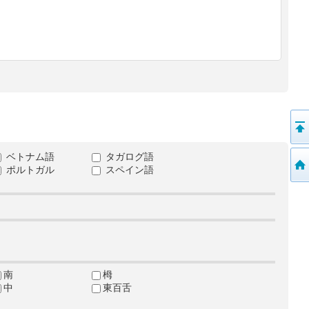
ベトナム語
タガログ語
ポルトガル
スペイン語
南
栂
中
東百舌