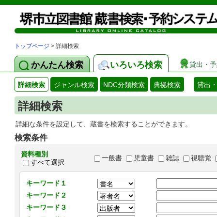
トップページ
> 詳細検索
かんたん検索
いろいろ検索
貸出・予
詳細検索
ジャンル検索
NDC分類検索
典拠検索
貸出
詳細検索
詳細な条件を設定して、蔵書を検索することができます。
検索条件
資料種別
一般書
児童書
雑誌
視聴覚
すべて選択
キーワード１
キーワード２
キーワード３