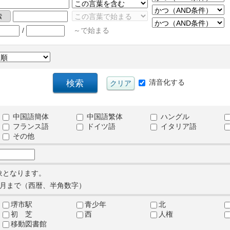
/
～で始まる
清音化する
中国語簡体
中国語繁体
ハングル
フランス語
ドイツ語
イタリア語
その他
象となります。
月まで（西暦、半角数字）
堺市駅
青少年
北
初 芝
西
人権
移動図書館