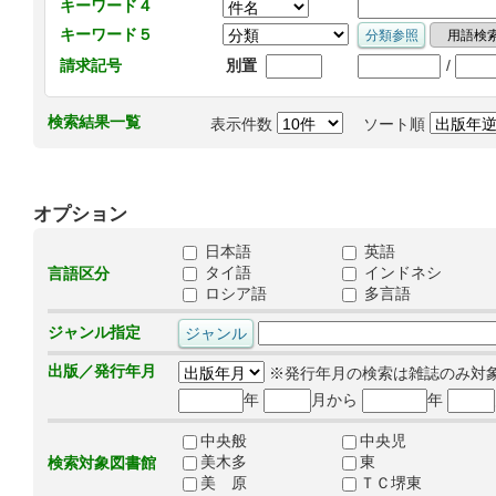
キーワード４
キーワード５
/
請求記号
別置
検索結果一覧
表示件数
ソート順
オプション
日本語
英語
タイ語
インドネシ
言語区分
ロシア語
多言語
ジャンル指定
出版／発行年月
※発行年月の検索は雑誌のみ対
年
月から
年
中央般
中央児
美木多
東
検索対象図書館
美 原
ＴＣ堺東