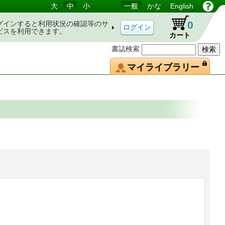
大
中
小
一般
かな
English
0
グインすると利用状況の確認等のサ
ビスを利用できます。
カート
書誌検索
マイライブラリー