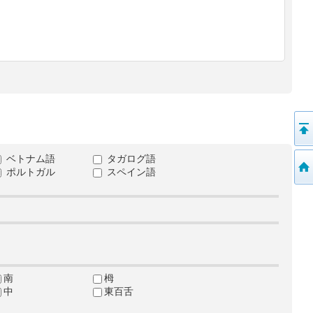
ベトナム語
タガログ語
ポルトガル
スペイン語
南
栂
中
東百舌