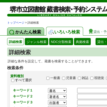
トップページ
> 詳細検索
かんたん検索
いろいろ検索
貸出・予
詳細検索
ジャンル検索
NDC分類検索
典拠検索
貸出
詳細検索
詳細な条件を設定して、蔵書を検索することができます。
検索条件
資料種別
一般書
児童書
雑誌
視聴覚
すべて選択
キーワード１
キーワード２
キーワード３