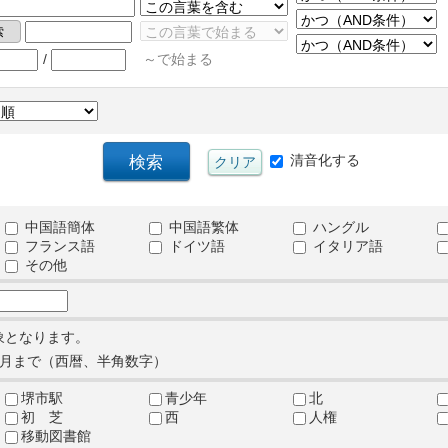
/
～で始まる
清音化する
中国語簡体
中国語繁体
ハングル
フランス語
ドイツ語
イタリア語
その他
象となります。
月まで（西暦、半角数字）
堺市駅
青少年
北
初 芝
西
人権
移動図書館