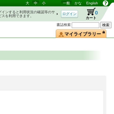
大
中
小
一般
かな
English
0
グインすると利用状況の確認等のサ
ビスを利用できます。
カート
書誌検索
マイライブラリー