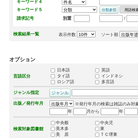
キーワード４
キーワード５
/
請求記号
別置
検索結果一覧
表示件数
ソート順
オプション
日本語
英語
タイ語
インドネシ
言語区分
ロシア語
多言語
ジャンル指定
出版／発行年月
※発行年月の検索は雑誌のみ対
年
月から
年
中央般
中央児
美木多
東
検索対象図書館
美 原
ＴＣ堺東