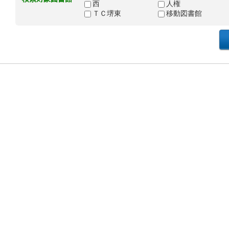
西
人権
ＴＣ堺東
移動図書館