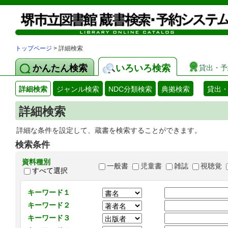
トップページ
> 詳細検索
かんたん検索
いろいろ検索
貸出・予
詳細検索
ジャンル検索
NDC分類検索
典拠検索
貸出
詳細検索
詳細な条件を設定して、蔵書を検索することができます。
検索条件
資料種別
一般書
児童書
雑誌
視聴覚
すべて選択
キーワード１
キーワード２
キーワード３