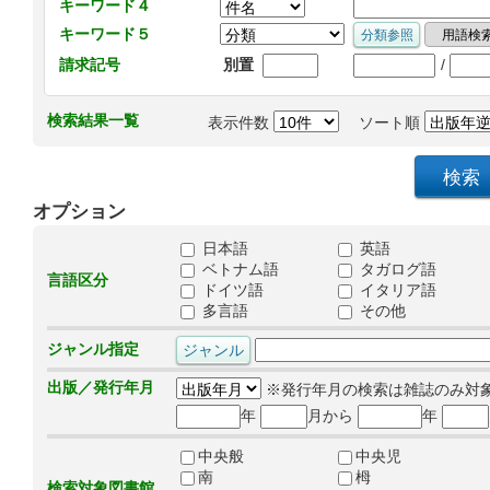
キーワード４
キーワード５
/
請求記号
別置
検索結果一覧
表示件数
ソート順
オプション
日本語
英語
ベトナム語
タガログ語
言語区分
ドイツ語
イタリア語
多言語
その他
ジャンル指定
出版／発行年月
※発行年月の検索は雑誌のみ対
年
月から
年
中央般
中央児
南
栂
検索対象図書館