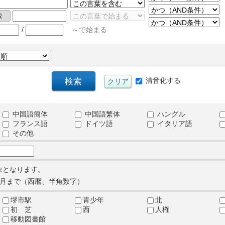
/
～で始まる
清音化する
中国語簡体
中国語繁体
ハングル
フランス語
ドイツ語
イタリア語
その他
象となります。
月まで（西暦、半角数字）
堺市駅
青少年
北
初 芝
西
人権
移動図書館