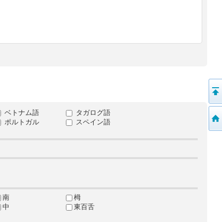
ベトナム語
タガログ語
ポルトガル
スペイン語
南
栂
中
東百舌