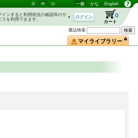
大
中
小
一般
かな
English
0
グインすると利用状況の確認等のサ
ビスを利用できます。
カート
書誌検索
マイライブラリー