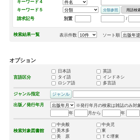
キーワード４
キーワード５
/
請求記号
別置
検索結果一覧
表示件数
ソート順
オプション
日本語
英語
タイ語
インドネシ
言語区分
ロシア語
多言語
ジャンル指定
出版／発行年月
※発行年月の検索は雑誌のみ対
年
月から
年
中央般
中央児
美木多
東
検索対象図書館
美 原
ＴＣ堺東