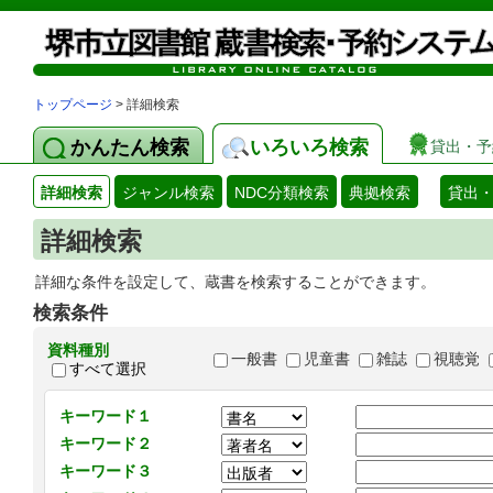
トップページ
> 詳細検索
かんたん検索
いろいろ検索
貸出・予
詳細検索
ジャンル検索
NDC分類検索
典拠検索
貸出
詳細検索
詳細な条件を設定して、蔵書を検索することができます。
検索条件
資料種別
一般書
児童書
雑誌
視聴覚
すべて選択
キーワード１
キーワード２
キーワード３