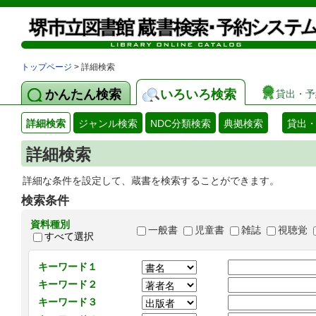
トップページ
> 詳細検索
かんたん検索
いろいろ検索
貸出・予
詳細検索
ジャンル検索
NDC分類検索
典拠検索
貸出
詳細検索
詳細な条件を設定して、蔵書を検索することができます。
検索条件
資料種別
一般書
児童書
雑誌
視聴覚
すべて選択
キーワード１
キーワード２
キーワード３