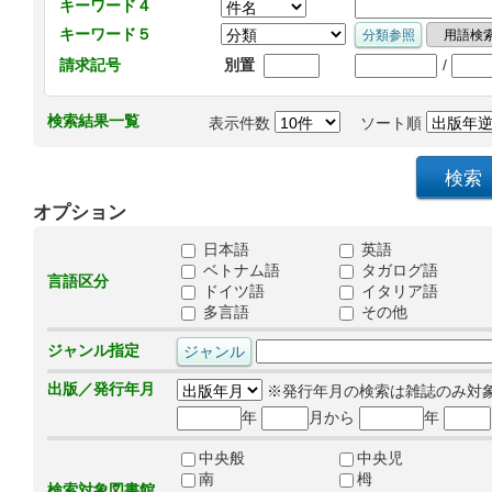
キーワード４
キーワード５
/
請求記号
別置
検索結果一覧
表示件数
ソート順
オプション
日本語
英語
ベトナム語
タガログ語
言語区分
ドイツ語
イタリア語
多言語
その他
ジャンル指定
出版／発行年月
※発行年月の検索は雑誌のみ対
年
月から
年
中央般
中央児
南
栂
検索対象図書館