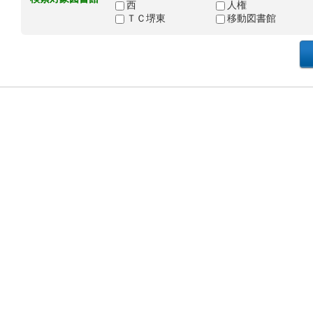
西
人権
ＴＣ堺東
移動図書館