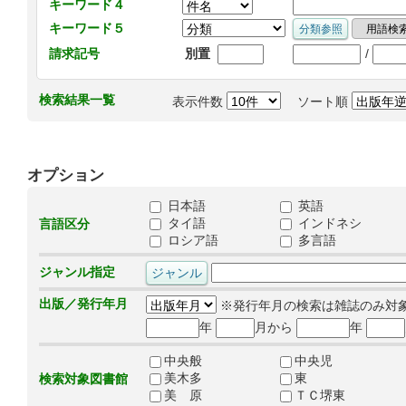
キーワード４
キーワード５
/
請求記号
別置
検索結果一覧
表示件数
ソート順
オプション
日本語
英語
タイ語
インドネシ
言語区分
ロシア語
多言語
ジャンル指定
出版／発行年月
※発行年月の検索は雑誌のみ対
年
月から
年
中央般
中央児
美木多
東
検索対象図書館
美 原
ＴＣ堺東