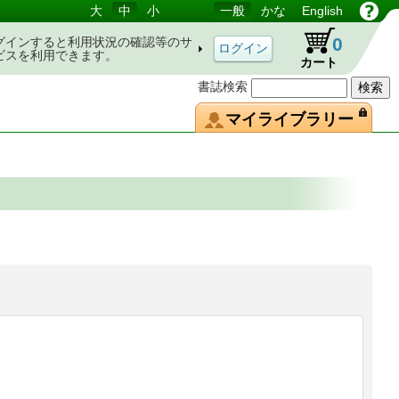
大
中
小
一般
かな
English
0
グインすると利用状況の確認等のサ
ビスを利用できます。
カート
書誌検索
マイライブラリー