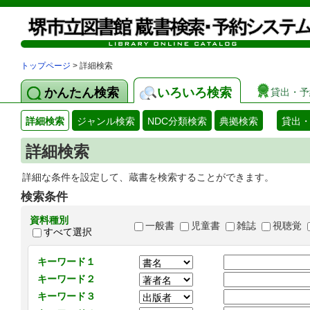
トップページ
> 詳細検索
かんたん検索
いろいろ検索
貸出・予
詳細検索
ジャンル検索
NDC分類検索
典拠検索
貸出
詳細検索
詳細な条件を設定して、蔵書を検索することができます。
検索条件
資料種別
一般書
児童書
雑誌
視聴覚
すべて選択
キーワード１
キーワード２
キーワード３