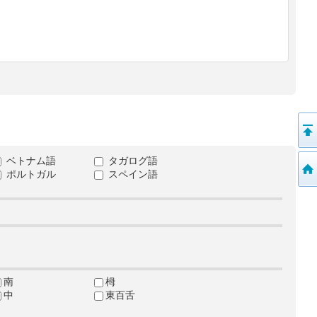
ベトナム語
タガログ語
ポルトガル
スペイン語
南
栂
中
東百舌