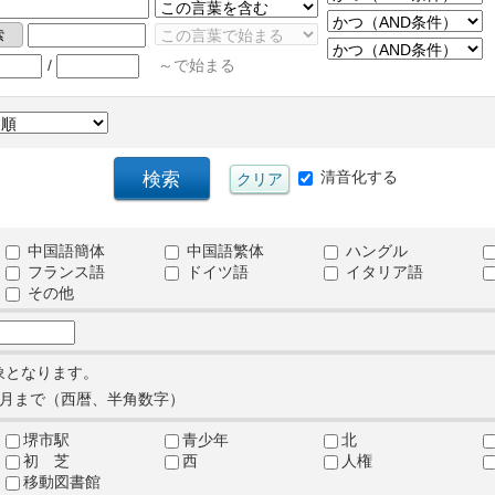
/
～で始まる
清音化する
中国語簡体
中国語繁体
ハングル
フランス語
ドイツ語
イタリア語
その他
象となります。
月まで（西暦、半角数字）
堺市駅
青少年
北
初 芝
西
人権
移動図書館