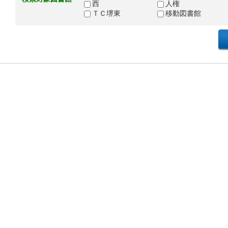
西
人権
ＴＣ堺東
移動図書館