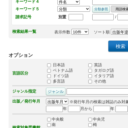
キーワード４
キーワード５
/
請求記号
別置
検索結果一覧
表示件数
ソート順
オプション
日本語
英語
ベトナム語
タガログ語
言語区分
ドイツ語
イタリア語
多言語
その他
ジャンル指定
出版／発行年月
※発行年月の検索は雑誌のみ対
年
月から
年
中央般
中央児
南
栂
検索対象図書館