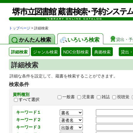
トップページ
> 詳細検索
かんたん検索
いろいろ検索
貸出・予
詳細検索
ジャンル検索
NDC分類検索
典拠検索
貸出
詳細検索
詳細な条件を設定して、蔵書を検索することができます。
検索条件
資料種別
一般書
児童書
雑誌
視聴覚
すべて選択
キーワード１
キーワード２
キーワード３