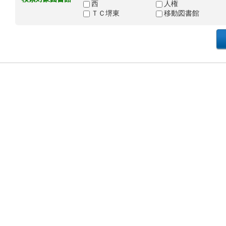
西
人権
ＴＣ堺東
移動図書館