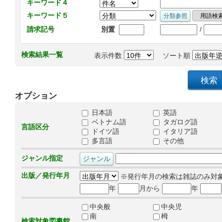
キーワード４
キーワード５
/
請求記号
別置
検索結果一覧
表示件数
ソート順
オプション
日本語
英語
ベトナム語
タガログ語
言語区分
ドイツ語
イタリア語
多言語
その他
ジャンル指定
出版／発行年月
※発行年月の検索は雑誌のみ対
年
月から
年
中央般
中央児
南
栂
検索対象図書館