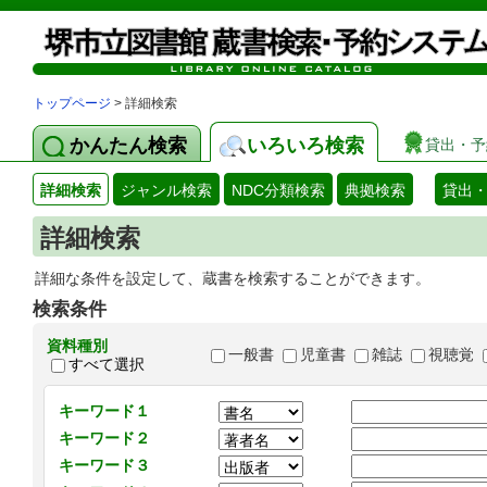
トップページ
> 詳細検索
かんたん検索
いろいろ検索
貸出・予
詳細検索
ジャンル検索
NDC分類検索
典拠検索
貸出
詳細検索
詳細な条件を設定して、蔵書を検索することができます。
検索条件
資料種別
一般書
児童書
雑誌
視聴覚
すべて選択
キーワード１
キーワード２
キーワード３