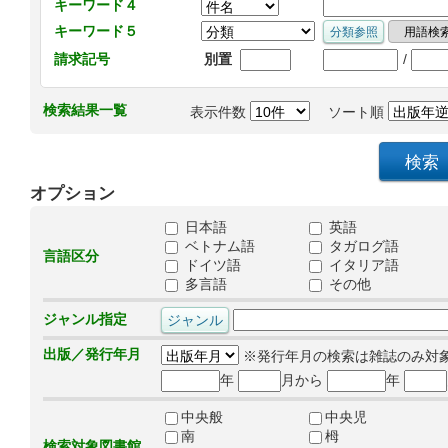
キーワード４
キーワード５
/
請求記号
別置
検索結果一覧
表示件数
ソート順
オプション
日本語
英語
ベトナム語
タガログ語
言語区分
ドイツ語
イタリア語
多言語
その他
ジャンル指定
出版／発行年月
※発行年月の検索は雑誌のみ対
年
月から
年
中央般
中央児
南
栂
検索対象図書館