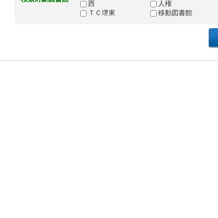
西
人権
ＴＣ堺東
移動図書館