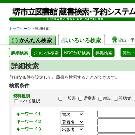
トップページ
> 詳細検索
かんたん検索
いろいろ検索
貸出・予
詳細検索
ジャンル検索
NDC分類検索
典拠検索
貸出
詳細検索
詳細な条件を設定して、蔵書を検索することができます。
検索条件
資料種別
一般書
児童書
雑誌
視聴覚
すべて選択
キーワード１
キーワード２
キーワード３